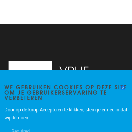
WE GEBRUIKEN COOKIES OP DEZE SITE
OM JE GEBRUIKERSERVARING TE
VERBETEREN
Door op de knop Accepteren te klikken, stem je ermee in dat
Pleinlaan 9, floor 0
1050
Brussels
wij dit doen.
-
Required
brucc@vub.be