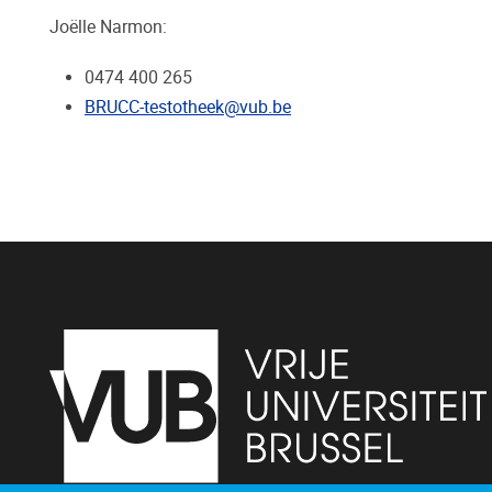
Joëlle Narmon:
0474 400 265
BRUCC-testotheek@vub.be