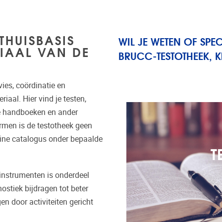
THUISBASIS
WIL JE WETEN OF SPE
IAAL VAN DE
BRUCC-TESTOTHEEK, K
ies, coördinatie en
aal. Hier vind je testen,
he handboeken en ander
rmen is de testotheek geen
nline catalogus onder bepaalde
T
instrumenten is onderdeel
stiek bijdragen tot beter
en door activiteiten gericht