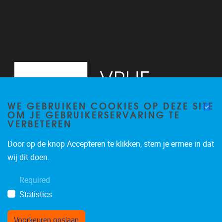
WE GEBRUIKEN COOKIES OP DEZE SITE
OM JE GEBRUIKERSERVARING TE
VERBETEREN
Door op de knop Accepteren te klikken, stem je ermee in dat
Pleinlaan 9, floor 0
1050
Brussels
wij dit doen.
-
Required
brucc@vub.be
Statistics
Voorkeuren opslaan