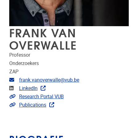
FRANK VAN
OVERWALLE
Professor
Onderzoekers
ZAP
E-mailadres
frank.vanoverwalle@vub.be
LinkedIn
LinkedIn
Link naar CRIS
Research Portal VUB
Link naar publicaties
Publications