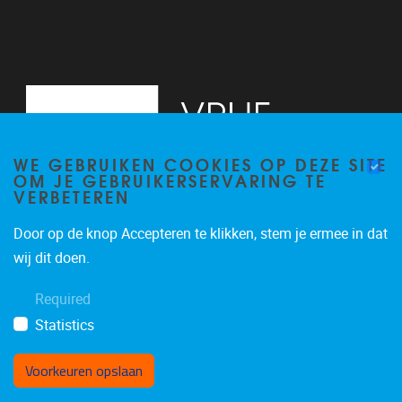
WE GEBRUIKEN COOKIES OP DEZE SITE
OM JE GEBRUIKERSERVARING TE
VERBETEREN
Door op de knop Accepteren te klikken, stem je ermee in dat
Pleinlaan 9, floor 0
1050
Brussels
wij dit doen.
-
Required
brucc@vub.be
Statistics
Voorkeuren opslaan
Toestemming intrekken