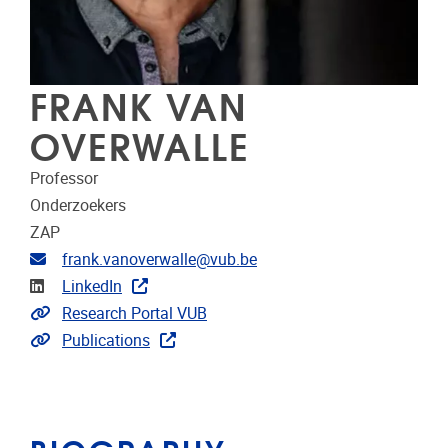
FRANK VAN
OVERWALLE
Professor
Onderzoekers
ZAP
Email address
frank.vanoverwalle@vub.be
Linkedin
LinkedIn
Link to CRIS
Research Portal VUB
Link to publications
Publications