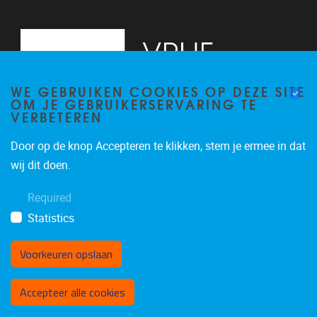
WE GEBRUIKEN COOKIES OP DEZE SITE
OM JE GEBRUIKERSERVARING TE
VERBETEREN
Door op de knop Accepteren te klikken, stem je ermee in dat
Pleinlaan 9, floor 0
1050
Brussels
wij dit doen.
-
Required
brucc@vub.be
Statistics
Voorkeuren opslaan
Toestemming intrekken
Accepteer alle cookies
Privacybeleid