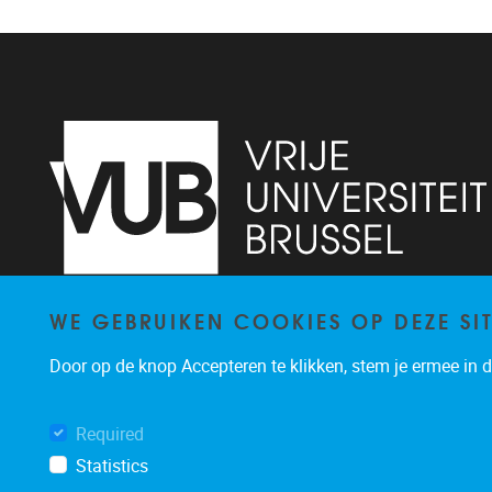
WE GEBRUIKEN COOKIES OP DEZE SI
Pleinlaan 9, floor 0
1050
Brussels
-
Door op de knop Accepteren te klikken, stem je ermee in da
brucc@vub.be
Required
Statistics