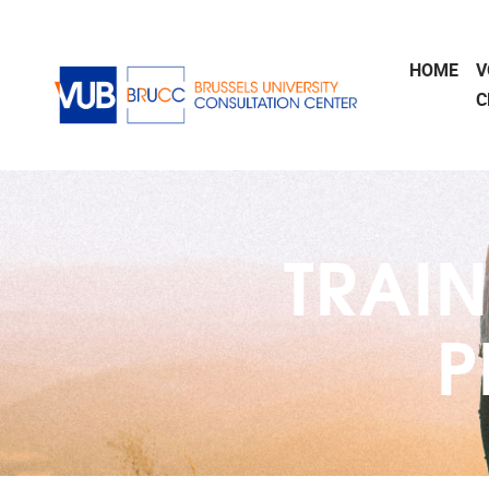
Naar de inhoud
HOME
V
C
TRAI
P