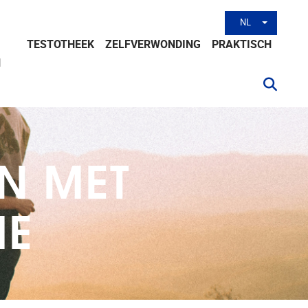
NL
Andere tal
TESTOTHEEK
ZELFVERWONDING
PRAKTISCH
N
N MET
ME