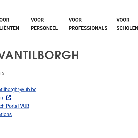
OOR
VOOR
VOOR
VOOR
LIËNTEN
PERSONEEL
PROFESSIONALS
SCHOLE
 VANTILBORGH
rs
res
ntilborgh@vub.be
In
r CRIS
ch Portal VUB
 publicaties
ations