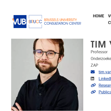
Naar de inhoud
HOME
V
C
TIM
Professor
Onderzoeke
ZAP
E-mailad
tim.va
LinkedIn
Linked
Link naa
Resear
Link naar
Public