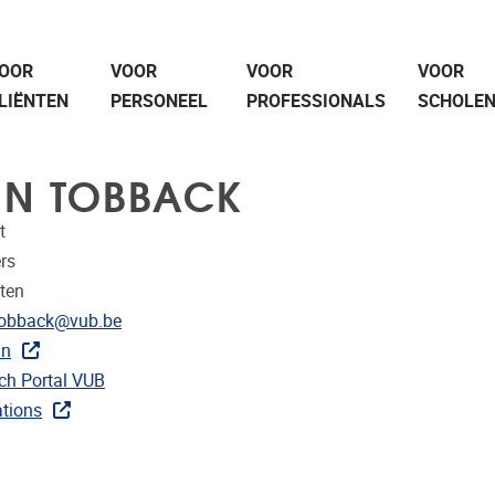
OOR
VOOR
VOOR
VOOR
LIËNTEN
PERSONEEL
PROFESSIONALS
SCHOLE
EN TOBBACK
t
rs
ten
res
tobback@vub.be
In
r CRIS
ch Portal VUB
 publicaties
ations