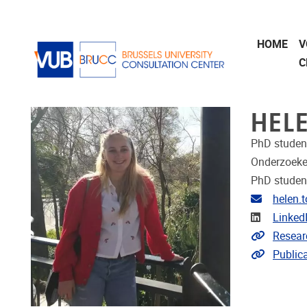
Naar de inhoud
HOME
V
C
HEL
PhD studen
Onderzoeke
PhD studen
E-mailad
helen.
LinkedIn
Linked
Link naa
Resear
Link naar
Public